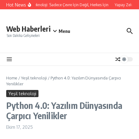
İçeriğe atla
Hot News
Yeşil Teknoloji: Sadece Çevre İçin Değil, Herkes İçin
Yapay Zeka Evr
Web Haberleri
Menu
Son Dakika Gelişmeleri
Home
/
Yeşil teknoloji
/
Python 4.0: Yazılım Dünyasında Çarpıcı
Yenilikler
Yeşil teknoloji
Python 4.0: Yazılım Dünyasında
Çarpıcı Yenilikler
Ekim 17, 2025