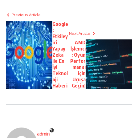
Previous Article
Google
:
Next Article
Etkiley
ici
AMD
Yapay
İşlemci
Zeka
: Oyun
ile En
Perfor
İyi
mansı
Teknol
için
oji
Uçuşa
Haberi
Geçin!
admin