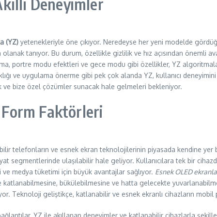
kıllı Deneyimler
a (YZ)
yetenekleriyle öne çıkıyor. Neredeyse her yeni modelde gördüğ
olanak tanıyor. Bu durum, özellikle gizlilik ve hız açısından önemli ava
a, portre modu efektleri ve gece modu gibi özellikler, YZ algoritmaları
aklığı ve uygulama önerme gibi pek çok alanda YZ, kullanıcı deneyimini k
ak ve bize özel çözümler sunacak hale gelmeleri bekleniyor.
i Form Faktörleri
ilir telefonların ve esnek ekran teknolojilerinin piyasada kendine yer b
i fiyat segmentlerinde ulaşılabilir hale geliyor. Kullanıcılara tek bir c
i ve medya tüketimi için büyük avantajlar sağlıyor.
Esnek OLED ekranla
 katlanabilmesine, bükülebilmesine ve hatta gelecekte yuvarlanabilmesi
atıyor. Teknoloji geliştikçe, katlanabilir ve esnek ekranlı cihazların m
 bağlantılar, YZ ile akıllanan deneyimler ve katlanabilir cihazlarla şeki