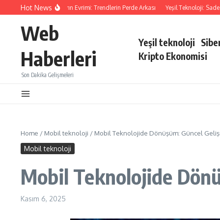
İçeriğe atla
Hot News
Dijital Alışkanlıkların Evrimi: Trendlerin Perde Arkası
Yeşil Teknoloji: Sadece Çe
Web
Yeşil teknoloji
Sibe
Haberleri
Kripto Ekonomisi
Son Dakika Gelişmeleri
Home
/
Mobil teknoloji
/
Mobil Teknolojide Dönüşüm: Güncel Geli
Mobil teknoloji
Mobil Teknolojide Dönü
Kasım 6, 2025