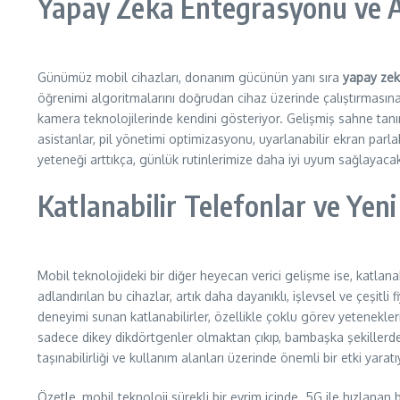
Yapay Zeka Entegrasyonu ve A
Günümüz mobil cihazları, donanım gücünün yanı sıra
yapay zek
öğrenimi algoritmalarını doğrudan cihaz üzerinde çalıştırmasına 
kamera teknolojilerinde kendini gösteriyor. Gelişmiş sahne tanım
asistanlar, pil yönetimi optimizasyonu, uyarlanabilir ekran parl
yeteneği arttıkça, günlük rutinlerimize daha iyi uyum sağlayac
Katlanabilir Telefonlar ve Yen
Mobil teknolojideki bir diğer heyecan verici gelişme ise, katlanab
adlandırılan bu cihazlar, artık daha dayanıklı, işlevsel ve çeşitl
deneyimi sunan katlanabilirler, özellikle çoklu görev yetenekler
sadece dikey dikdörtgenler olmaktan çıkıp, bambaşka şekillerde
taşınabilirliği ve kullanım alanları üzerinde önemli bir etki yar
Özetle, mobil teknoloji sürekli bir evrim içinde. 5G ile hızlanan