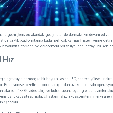
ine gelmişken, bu alandaki gelişmeler de durmaksızın devam ediyor. Akıl
al gerçeklik platformlarına kadar pek çok karmaşık işlevi yerine getire
ayatımıza etkilerini ve gelecekteki potansiyellerini detaylı bir şekild
l Hız
 yaygınlaşmasıyla bambaşka bir boyuta taşındı. 5G, sadece yüksek indi
. Bu devrimsel özellik, otonom araçlardan uzaktan cerrahi operasyonla
ıcılar için 4K/8K video akışı ve bulut tabanlı oyun gibi deneyimler akıcı
n geniş bant kapasitesi, mobil cihazların akıllı ekosistemlerin merkezi
nleşecektir.