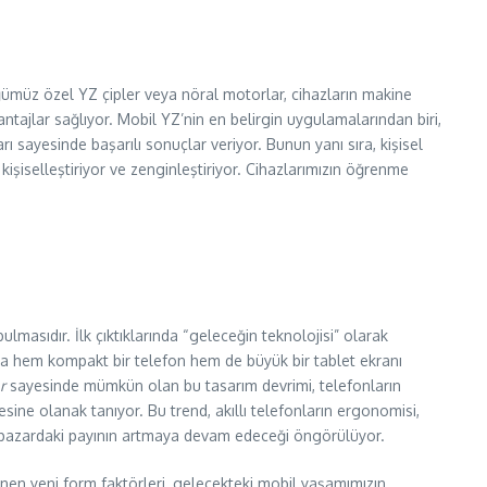
ümüz özel YZ çipler veya nöral motorlar, cihazların makine
ntajlar sağlıyor. Mobil YZ’nin en belirgin uygulamalarından biri,
 sayesinde başarılı sonuçlar veriyor. Bunun yanı sıra, kişisel
işiselleştiriyor ve zenginleştiriyor. Cihazlarımızın öğrenme
ulmasıdır. İlk çıktıklarında “geleceğin teknolojisi” olarak
ihazda hem kompakt bir telefon hem de büyük bir tablet ekranı
r
sayesinde mümkün olan bu tasarım devrimi, telefonların
ne olanak tanıyor. Bu trend, akıllı telefonların ergonomisi,
obil pazardaki payının artmaya devam edeceği öngörülüyor.
llenen yeni form faktörleri, gelecekteki mobil yaşamımızın