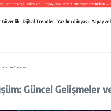
vre İçin Değil, Herkes İçin
Yapay Zeka Evrimi: Görünmeyen İlerlemelerin Gücü
r Güvenlik
Dijital Trendler
Yazılım dünyası
Yapay zek
şmeler ve Gelecek
şüm: Güncel Gelişmeler v