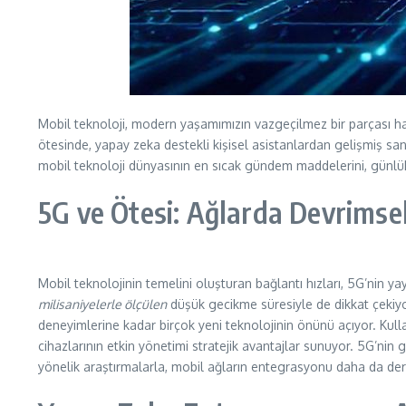
Mobil teknoloji, modern yaşamımızın vazgeçilmez bir parçası hal
ötesinde, yapay zeka destekli kişisel asistanlardan gelişmiş san
mobil teknoloji dünyasının en sıcak gündem maddelerini, günlük h
5G ve Ötesi: Ağlarda Devrimse
Mobil teknolojinin temelini oluşturan bağlantı hızları, 5G’nin
milisaniyelerle ölçülen
düşük gecikme süresiyle de dikkat çekiyor
deneyimlerine kadar birçok yeni teknolojinin önünü açıyor. Kullan
cihazlarının etkin yönetimi stratejik avantajlar sunuyor. 5G’ni
yönelik araştırmalarla, mobil ağların entegrasyonu daha da deri