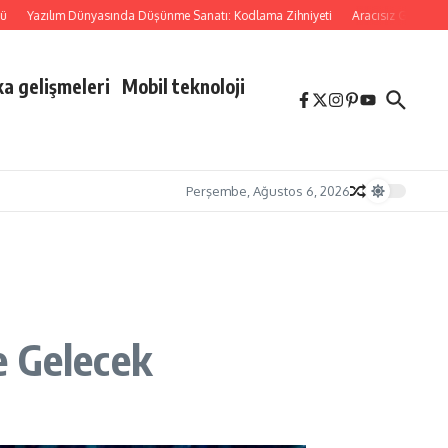
Yazılım Dünyasında Düşünme Sanatı: Kodlama Zihniyeti
Aracısız Güven: Kripto
a gelişmeleri
Mobil teknoloji
Perşembe, Ağustos 6, 2026
e Gelecek