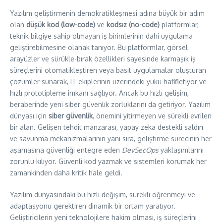
Yazılım geliştirmenin demokratikleşmesi adına büyük bir adım
olan
düşük kod (low-code)
ve
kodsız (no-code)
platformlar,
teknik bilgiye sahip olmayan iş birimlerinin dahi uygulama
geliştirebilmesine olanak tanıyor. Bu platformlar, görsel
arayüzler ve sürükle-bırak özellikleri sayesinde karmaşık iş
süreçlerini otomatikleştiren veya basit uygulamalar oluşturan
çözümler sunarak, IT ekiplerinin üzerindeki yükü hafifletiyor ve
hızlı prototipleme imkanı sağlıyor. Ancak bu hızlı gelişim,
beraberinde yeni siber güvenlik zorluklarını da getiriyor. Yazılım
dünyası için
siber güvenlik
, önemini yitirmeyen ve sürekli evrilen
bir alan. Gelişen tehdit manzarası, yapay zeka destekli saldırı
ve savunma mekanizmalarının yanı sıra, geliştirme sürecinin her
aşamasına güvenliği entegre eden
DevSecOps
yaklaşımlarını
zorunlu kılıyor. Güvenli kod yazmak ve sistemleri korumak her
zamankinden daha kritik hale geldi.
Yazılım dünyasındaki bu hızlı değişim, sürekli öğrenmeyi ve
adaptasyonu gerektiren dinamik bir ortam yaratıyor.
Geliştiricilerin yeni teknolojilere hakim olması, iş süreçlerini