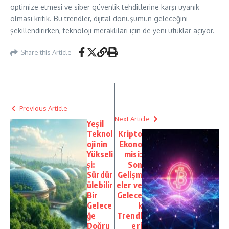
optimize etmesi ve siber güvenlik tehditlerine karşı uyanık
olması kritik. Bu trendler, dijital dönüşümün geleceğini
şekillendirirken, teknoloji meraklıları için de yeni ufuklar açıyor.
Share this Article
Previous Article
Next Article
Yeşil
Teknol
Kripto
ojinin
Ekono
Yükseli
misi:
şi:
Son
Sürdür
Gelişm
ülebilir
eler ve
Bir
Gelece
Gelece
k
ğe
Trendl
Doğru
eri