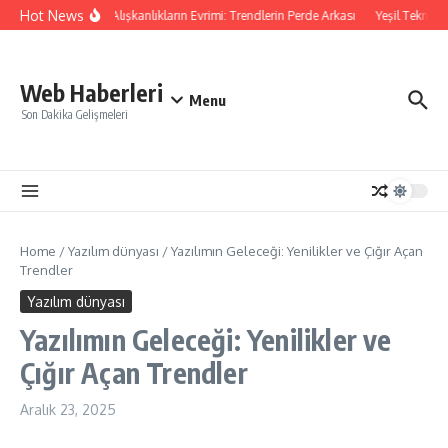
İçeriğe atla
Hot News
Dijital Alışkanlıkların Evrimi: Trendlerin Perde Arkası
Yeşil Teknoloj
Web Haberleri
Menu
Son Dakika Gelişmeleri
Home
/
Yazılım dünyası
/
Yazılımın Geleceği: Yenilikler ve Çığır Açan
Trendler
Yazılım dünyası
Yazılımın Geleceği: Yenilikler ve
Çığır Açan Trendler
Aralık 23, 2025