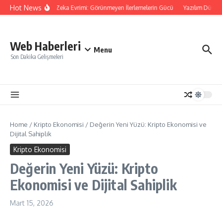
İçeriğe atla
Hot News
Yapay Zeka Evrimi: Görünmeyen İlerlemelerin Gücü
Yazılım Dünya
Web Haberleri
Menu
Son Dakika Gelişmeleri
Home
/
Kripto Ekonomisi
/
Değerin Yeni Yüzü: Kripto Ekonomisi ve
Dijital Sahiplik
Kripto Ekonomisi
Değerin Yeni Yüzü: Kripto
Ekonomisi ve Dijital Sahiplik
Mart 15, 2026