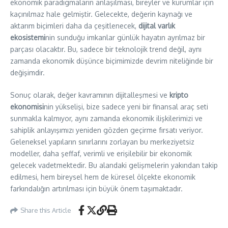
ekonomik paradigmaların anlaşılması, bireyler ve kurumlar için
kaçınılmaz hale gelmiştir. Gelecekte, değerin kaynağı ve
aktarım biçimleri daha da çeşitlenecek,
dijital varlık
ekosistemi
nin sunduğu imkanlar günlük hayatın ayrılmaz bir
parçası olacaktır. Bu, sadece bir teknolojik trend değil, aynı
zamanda ekonomik düşünce biçimimizde devrim niteliğinde bir
değişimdir.
Sonuç olarak, değer kavramının dijitalleşmesi ve
kripto
ekonomisi
nin yükselişi, bize sadece yeni bir finansal araç seti
sunmakla kalmıyor, aynı zamanda ekonomik ilişkilerimizi ve
sahiplik anlayışımızı yeniden gözden geçirme fırsatı veriyor.
Geleneksel yapıların sınırlarını zorlayan bu merkeziyetsiz
modeller, daha şeffaf, verimli ve erişilebilir bir ekonomik
gelecek vadetmektedir. Bu alandaki gelişmelerin yakından takip
edilmesi, hem bireysel hem de küresel ölçekte ekonomik
farkındalığın artırılması için büyük önem taşımaktadır.
Share this Article