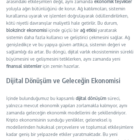
arasındaki etkileşimleri değil, aynı zamanda
ekonomik teşvikler
yoluyla ağın bütünlüğünü de korur. Ağ katılımcıları, sistemin
kurallarına uyarak ve işlemleri doğrulayarak ödüllendirilirken,
kötü niyetli davranışlar maliyetli hale getirilir. Bu durum,
blokzincir ekonomisi
içinde güçlü bir
ağ etkisi
yaratarak
sistemin daha fazla kullanıcı ve geliştirici çekmesini sağlar. Ağ
genişledikçe ve bu yapıya güven arttıkça, sistemin değeri ve
sağlamlığı da artar. Bu döngü, dijital varlık ekosisteminin sürekli
büyümesini ve gelişmesini tetiklerken, aynı zamanda yeni
finansal sistemler
için zemin hazırlar.
Dijital Dönüşüm ve Geleceğin Ekonomisi
İçinde bulunduğumuz bu kapsamlı
dijital dönüşüm
süreci,
yalnızca mevcut ekonomik yapıları zorlamakla kalmıyor, aynı
zamanda geleceğin ekonomik modellerini de şekillendiriyor.
Kripto ekonomisinin sunduğu yenilikler, geleneksel iş
modellerinden hukuksal çerçevelere ve toplumsal etkileşimlere
kadar geniş bir yelpazede etkiler yaratmaktadır. Bu yeni