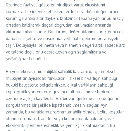
üzerinde faaliyet gösteren bir
dijital varlık ekosistemi
kurmaktadır. Geleneksel sistemlerde bir varlığın değeri aracı
kurum garantisi altındayken, blokzincir tabanlı yapılar bu aracıyı
ortadan kaldırarak değeri doğrudan katılımcılar arasında
aktarma imkanı sunar. Bu durum,
değer aktarımı
süreçlerini çok
daha hızlı, şeffaf ve düşük maliyetli hale getirme potansiyeli
taşır. Dolayısıyla, bir meta veya hizmetin değeri artık sadece arz
ve talebe değil, onu destekleyen ağın sağlamlığına ve
şeffaflığına da bağlıdır.
Bu yeni ekosistemde,
dijital sahiplik
kavramı da geleneksel
mülkiyet anlayışından farklılaşır. Fiziksel bir varlığın sahipliği
hukuki belgelerle belgelenirken, dijital varlıkların sahipliği
kriptografik yöntemlerle güvence altına alınır ve blokzincir
üzerinde açıkça kaydedilir. Bu, bir varlığın kime ait olduğunun
sorgulanmaz bir şekilde ispatlanabilmesini sağlar. Aynı
zamanda, bu varlıkların programlanabilir olması, belirli koşullar
altında otomatik transfer veya kullanıma olanak tanıyarak
ekonomik işlemlere esneklik ve yenilikçilik katmaktadır. Bu