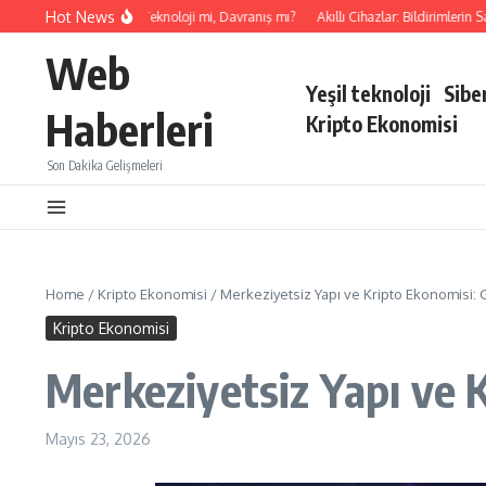
İçeriğe atla
Hot News
Dijital Güvenlik: Teknoloji mi, Davranış mı?
Akıllı Cihazlar: Bildirimlerin Saklı 
Web
Yeşil teknoloji
Sibe
Haberleri
Kripto Ekonomisi
Son Dakika Gelişmeleri
Home
/
Kripto Ekonomisi
/
Merkeziyetsiz Yapı ve Kripto Ekonomisi:
Kripto Ekonomisi
Merkeziyetsiz Yapı ve 
Mayıs 23, 2026