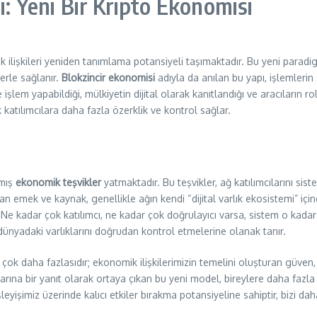
i: Yeni Bir Kripto Ekonomisi
 ilişkileri yeniden tanımlama potansiyeli taşımaktadır. Bu yeni paradi
erle sağlanır.
Blokzincir ekonomisi
adıyla da anılan bu yapı, işlemlerin
le işlem yapabildiği, mülkiyetin dijital olarak kanıtlandığı ve aracıların 
atılımcılara daha fazla özerklik ve kontrol sağlar.
nmış
ekonomik teşvikler
yatmaktadır. Bu teşvikler, ağ katılımcılarını si
n emek ve kaynak, genellikle ağın kendi “dijital varlık ekosistemi” içi
 Ne kadar çok katılımcı, ne kadar çok doğrulayıcı varsa, sistem o kadar g
l dünyadaki varlıklarını doğrudan kontrol etmelerine olanak tanır.
n çok daha fazlasıdır; ekonomik ilişkilerimizin temelini oluşturan güven
ına bir yanıt olarak ortaya çıkan bu yeni model, bireylere daha fazla öze
yişimiz üzerinde kalıcı etkiler bırakma potansiyeline sahiptir, bizi dah