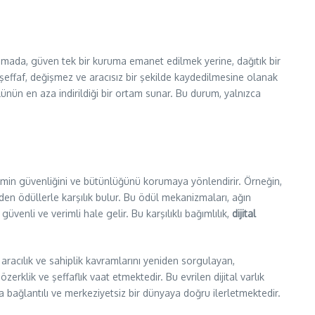
gmada, güven tek bir kuruma emanet edilmek yerine, dağıtık bir
 şeffaf, değişmez ve aracısız bir şekilde kaydedilmesine olanak
rolünün en aza indirildiği bir ortam sunar. Bu durum, yalnızca
stemin güvenliğini ve bütünlüğünü korumaya yönlendirir. Örneğin,
nden ödüllerle karşılık bulur. Bu ödül mekanizmaları, ağın
üvenli ve verimli hale gelir. Bu karşılıklı bağımlılık,
dijital
, aracılık ve sahiplik kavramlarını yeniden sorgulayan,
rklik ve şeffaflık vaat etmektedir. Bu evrilen dijital varlık
a bağlantılı ve merkeziyetsiz bir dünyaya doğru ilerletmektedir.