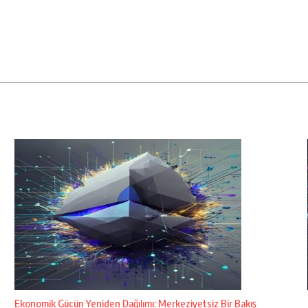
Ekonomik Gücün Yeniden Dağılımı: Merkeziyetsiz Bir Bakış