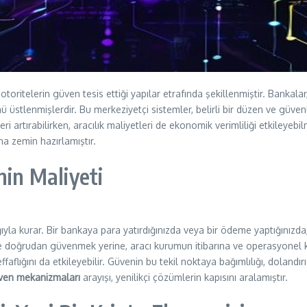
toritelerin güven tesis ettiği yapılar etrafında şekillenmiştir. Bankalar
lünü üstlenmişlerdir. Bu merkeziyetçi sistemler, belirli bir düzen ve güve
eri artırabilirken, aracılık maliyetleri de ekonomik verimliliği etkileye
a zemin hazırlamıştır.
nin Maliyeti
ığıyla kurar. Bir bankaya para yatırdığınızda veya bir ödeme yaptığınızd
ne doğrudan güvenmek yerine, aracı kurumun itibarına ve operasyonel ka
flığını da etkileyebilir. Güvenin bu tekil noktaya bağımlılığı, dolandırıc
ven mekanizmaları
arayışı, yenilikçi çözümlerin kapısını aralamıştır.