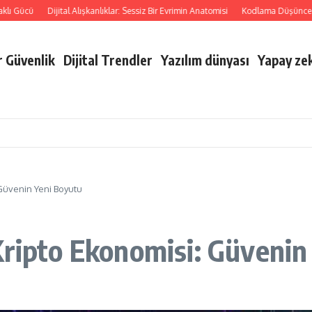
Gücü
Dijital Alışkanlıklar: Sessiz Bir Evrimin Anatomisi
Kodlama Düşünce Biçimi:
r Güvenlik
Dijital Trendler
Yazılım dünyası
Yapay zek
 Güvenin Yeni Boyutu
Kripto Ekonomisi: Güvenin