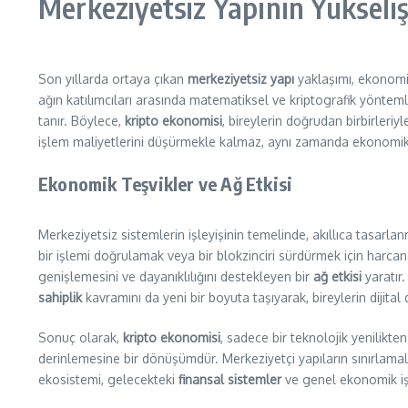
Merkeziyetsiz Yapının Yükseliş
Son yıllarda ortaya çıkan
merkeziyetsiz yapı
yaklaşımı, ekonomik
ağın katılımcıları arasında matematiksel ve kriptografik yönteml
tanır. Böylece,
kripto ekonomisi
, bireylerin doğrudan birbirleriy
işlem maliyetlerini düşürmekle kalmaz, aynı zamanda ekonomik k
Ekonomik Teşvikler ve Ağ Etkisi
Merkeziyetsiz sistemlerin işleyişinin temelinde, akıllıca tasarla
bir işlemi doğrulamak veya bir blokzinciri sürdürmek için harcana
genişlemesini ve dayanıklılığını destekleyen bir
ağ etkisi
yaratır.
sahiplik
kavramını da yeni bir boyuta taşıyarak, bireylerin dijita
Sonuç olarak,
kripto ekonomisi
, sadece bir teknolojik yenilikte
derinlemesine bir dönüşümdür. Merkeziyetçi yapıların sınırlamalar
ekosistemi, gelecekteki
finansal sistemler
ve genel ekonomik işle