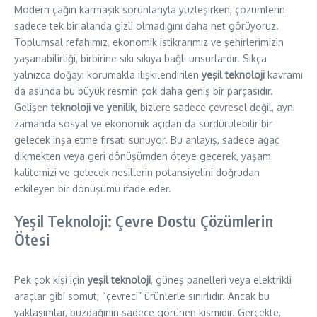
Modern çağın karmaşık sorunlarıyla yüzleşirken, çözümlerin
sadece tek bir alanda gizli olmadığını daha net görüyoruz.
Toplumsal refahımız, ekonomik istikrarımız ve şehirlerimizin
yaşanabilirliği, birbirine sıkı sıkıya bağlı unsurlardır. Sıkça
yalnızca doğayı korumakla ilişkilendirilen
yeşil teknoloji
kavramı
da aslında bu büyük resmin çok daha geniş bir parçasıdır.
Gelişen
teknoloji ve yenilik
, bizlere sadece çevresel değil, aynı
zamanda sosyal ve ekonomik açıdan da sürdürülebilir bir
gelecek inşa etme fırsatı sunuyor. Bu anlayış, sadece ağaç
dikmekten veya geri dönüşümden öteye geçerek, yaşam
kalitemizi ve gelecek nesillerin potansiyelini doğrudan
etkileyen bir dönüşümü ifade eder.
Yeşil Teknoloji: Çevre Dostu Çözümlerin
Ötesi
Pek çok kişi için
yeşil teknoloji
, güneş panelleri veya elektrikli
araçlar gibi somut, “çevreci” ürünlerle sınırlıdır. Ancak bu
yaklaşımlar, buzdağının sadece görünen kısmıdır. Gerçekte,