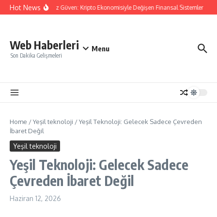
İçeriğe atla
Hot News
Aracısız Güven: Kripto Ekonomisiyle Değişen Finansal Sistemler
Di
Web Haberleri
Menu
Son Dakika Gelişmeleri
Home
/
Yeşil teknoloji
/
Yeşil Teknoloji: Gelecek Sadece Çevreden
İbaret Değil
Yeşil teknoloji
Yeşil Teknoloji: Gelecek Sadece
Çevreden İbaret Değil
Haziran 12, 2026