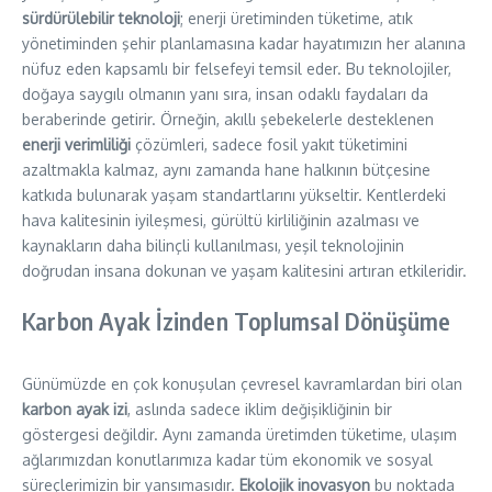
sürdürülebilir teknoloji
; enerji üretiminden tüketime, atık
yönetiminden şehir planlamasına kadar hayatımızın her alanına
nüfuz eden kapsamlı bir felsefeyi temsil eder. Bu teknolojiler,
doğaya saygılı olmanın yanı sıra, insan odaklı faydaları da
beraberinde getirir. Örneğin, akıllı şebekelerle desteklenen
enerji verimliliği
çözümleri, sadece fosil yakıt tüketimini
azaltmakla kalmaz, aynı zamanda hane halkının bütçesine
katkıda bulunarak yaşam standartlarını yükseltir. Kentlerdeki
hava kalitesinin iyileşmesi, gürültü kirliliğinin azalması ve
kaynakların daha bilinçli kullanılması, yeşil teknolojinin
doğrudan insana dokunan ve yaşam kalitesini artıran etkileridir.
Karbon Ayak İzinden Toplumsal Dönüşüme
Günümüzde en çok konuşulan çevresel kavramlardan biri olan
karbon ayak izi
, aslında sadece iklim değişikliğinin bir
göstergesi değildir. Aynı zamanda üretimden tüketime, ulaşım
ağlarımızdan konutlarımıza kadar tüm ekonomik ve sosyal
süreçlerimizin bir yansımasıdır.
Ekolojik inovasyon
bu noktada