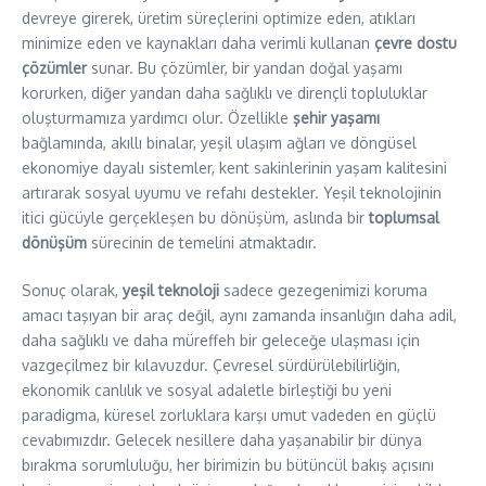
devreye girerek, üretim süreçlerini optimize eden, atıkları
minimize eden ve kaynakları daha verimli kullanan
çevre dostu
çözümler
sunar. Bu çözümler, bir yandan doğal yaşamı
korurken, diğer yandan daha sağlıklı ve dirençli topluluklar
oluşturmamıza yardımcı olur. Özellikle
şehir yaşamı
bağlamında, akıllı binalar, yeşil ulaşım ağları ve döngüsel
ekonomiye dayalı sistemler, kent sakinlerinin yaşam kalitesini
artırarak sosyal uyumu ve refahı destekler. Yeşil teknolojinin
itici gücüyle gerçekleşen bu dönüşüm, aslında bir
toplumsal
dönüşüm
sürecinin de temelini atmaktadır.
Sonuç olarak,
yeşil teknoloji
sadece gezegenimizi koruma
amacı taşıyan bir araç değil, aynı zamanda insanlığın daha adil,
daha sağlıklı ve daha müreffeh bir geleceğe ulaşması için
vazgeçilmez bir kılavuzdur. Çevresel sürdürülebilirliğin,
ekonomik canlılık ve sosyal adaletle birleştiği bu yeni
paradigma, küresel zorluklara karşı umut vadeden en güçlü
cevabımızdır. Gelecek nesillere daha yaşanabilir bir dünya
bırakma sorumluluğu, her birimizin bu bütüncül bakış açısını