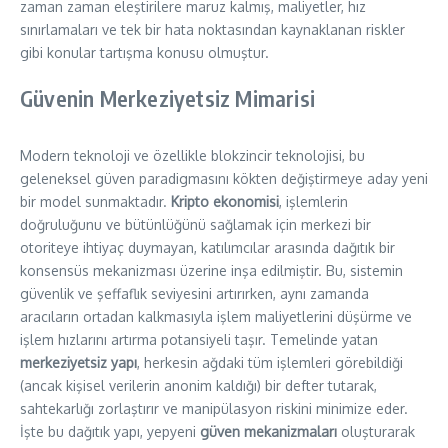
zaman zaman eleştirilere maruz kalmış, maliyetler, hız
sınırlamaları ve tek bir hata noktasından kaynaklanan riskler
gibi konular tartışma konusu olmuştur.
Güvenin Merkeziyetsiz Mimarisi
Modern teknoloji ve özellikle blokzincir teknolojisi, bu
geleneksel güven paradigmasını kökten değiştirmeye aday yeni
bir model sunmaktadır.
Kripto ekonomisi
, işlemlerin
doğruluğunu ve bütünlüğünü sağlamak için merkezi bir
otoriteye ihtiyaç duymayan, katılımcılar arasında dağıtık bir
konsensüs mekanizması üzerine inşa edilmiştir. Bu, sistemin
güvenlik ve şeffaflık seviyesini artırırken, aynı zamanda
aracıların ortadan kalkmasıyla işlem maliyetlerini düşürme ve
işlem hızlarını artırma potansiyeli taşır. Temelinde yatan
merkeziyetsiz yapı
, herkesin ağdaki tüm işlemleri görebildiği
(ancak kişisel verilerin anonim kaldığı) bir defter tutarak,
sahtekarlığı zorlaştırır ve manipülasyon riskini minimize eder.
İşte bu dağıtık yapı, yepyeni
güven mekanizmaları
oluşturarak