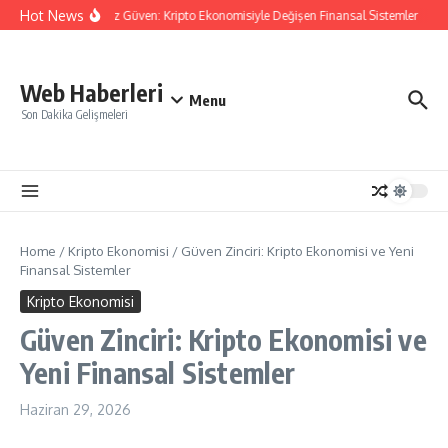
İçeriğe atla
Hot News
Aracısız Güven: Kripto Ekonomisiyle Değişen Finansal Sistemler
Di
Web Haberleri
Menu
Son Dakika Gelişmeleri
Home
/
Kripto Ekonomisi
/
Güven Zinciri: Kripto Ekonomisi ve Yeni
Finansal Sistemler
Kripto Ekonomisi
Güven Zinciri: Kripto Ekonomisi ve
Yeni Finansal Sistemler
Haziran 29, 2026