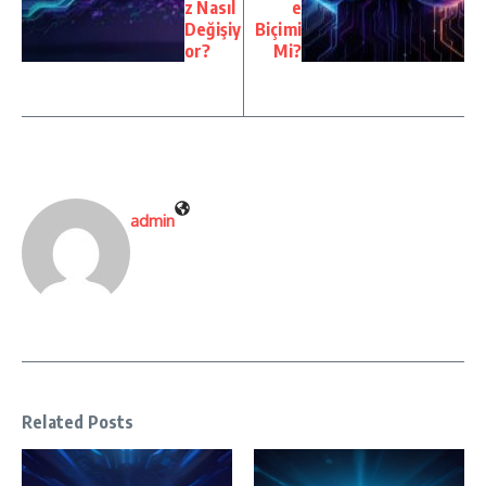
z Nasıl
e
Değişiy
Biçimi
or?
Mi?
admin
Related Posts