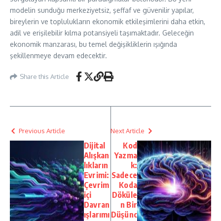
modelin sunduğu merkeziyetsiz, şeffaf ve güvenilir yapılar,
bireylerin ve toplulukların ekonomik etkileşimlerini daha etkin,
adil ve erişilebilir kılma potansiyeli taşımaktadır. Geleceğin
ekonomik manzarası, bu temel değişikliklerin ışığında
şekillenmeye devam edecektir.
Share this Article
Previous Article
Next Article
Dijital
Kod
Alışkan
Yazma
lıkların
k:
Evrimi:
Sadece
Çevrim
Koda
içi
Döküle
Davran
n Bir
ışlarımı
Düşünc