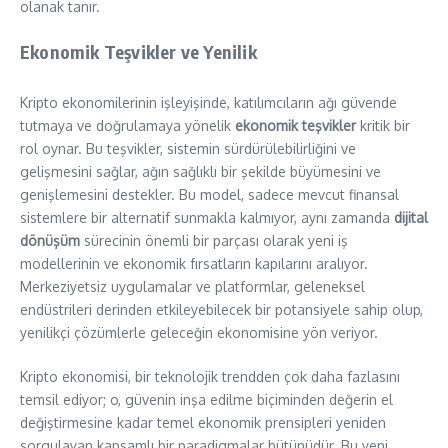
olanak tanır.
Ekonomik Teşvikler ve Yenilik
Kripto ekonomilerinin işleyişinde, katılımcıların ağı güvende
tutmaya ve doğrulamaya yönelik
ekonomik teşvikler
kritik bir
rol oynar. Bu teşvikler, sistemin sürdürülebilirliğini ve
gelişmesini sağlar, ağın sağlıklı bir şekilde büyümesini ve
genişlemesini destekler. Bu model, sadece mevcut finansal
sistemlere bir alternatif sunmakla kalmıyor, aynı zamanda
dijital
dönüşüm
sürecinin önemli bir parçası olarak yeni iş
modellerinin ve ekonomik fırsatların kapılarını aralıyor.
Merkeziyetsiz uygulamalar ve platformlar, geleneksel
endüstrileri derinden etkileyebilecek bir potansiyele sahip olup,
yenilikçi çözümlerle geleceğin ekonomisine yön veriyor.
Kripto ekonomisi, bir teknolojik trendden çok daha fazlasını
temsil ediyor; o, güvenin inşa edilme biçiminden değerin el
değiştirmesine kadar temel ekonomik prensipleri yeniden
sorgulayan kapsamlı bir paradigmalar bütünüdür. Bu yeni